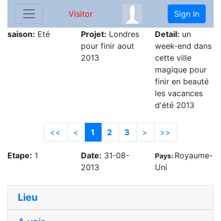
Visitor
Sign In
saison:
Eté
Projet:
Londres
Detail:
un
pour finir aout
week-end dans
2013
cette ville
magique pour
finir en beauté
les vacances
d'été 2013
<<
<
1
2
3
>
>>
Etape:
1
Date:
31-08-
Royaume-
Pays:
2013
Uni
Lieu